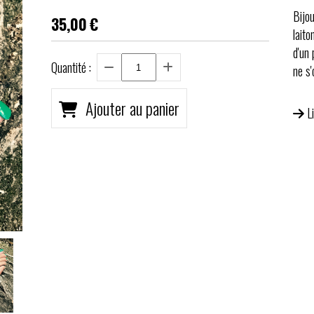
Bijo
35,00
€
lait
d'un 
Quantité :
ne s
Ajouter au panier
L