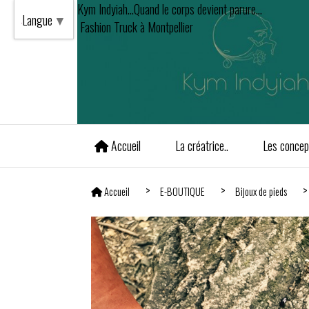
Kym Indyiah...Quand le corps devient parure...
Langue
▼
Fashion Truck à Montpellier
Accueil
La créatrice..
Les concept
Accueil
E-BOUTIQUE
Bijoux de pieds