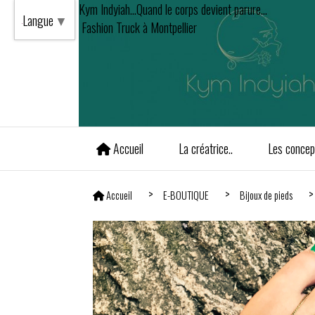
Kym Indyiah...Quand le corps devient parure...
Langue
▼
Fashion Truck à Montpellier
Accueil
La créatrice..
Les concept
Accueil
E-BOUTIQUE
Bijoux de pieds