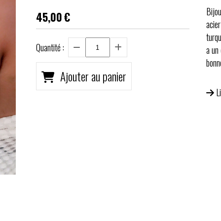
Bijo
45,00
€
acie
turqu
Quantité :
a un
bonn
Ajouter au panier
L