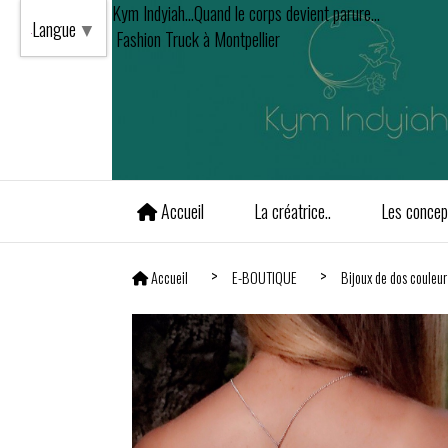
Kym Indyiah...Quand le corps devient parure...
Langue
▼
Fashion Truck à Montpellier
Accueil
La créatrice..
Les concept
Accueil
E-BOUTIQUE
Bijoux de dos couleu