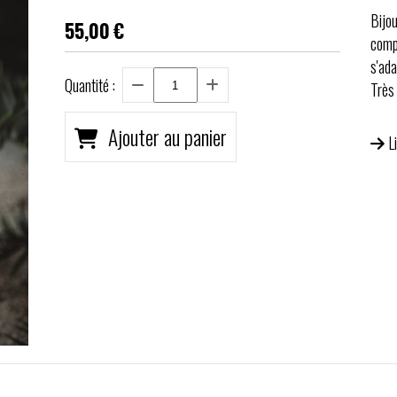
Bijou
55,00
€
comp
s'ad
Quantité :
Très
Ajouter au panier
L