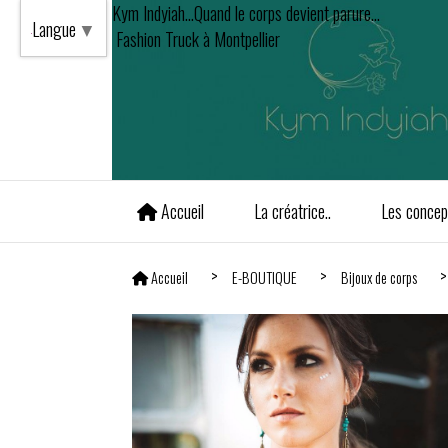
Kym Indyiah...Quand le corps devient parure...
Langue
▼
Fashion Truck à Montpellier
Accueil
La créatrice..
Les concept
Accueil
E-BOUTIQUE
Bijoux de corps